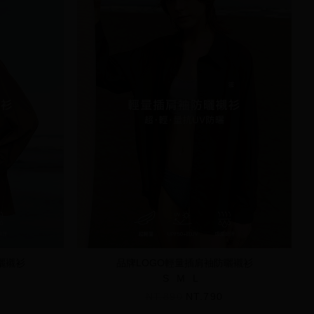
曬襯衫
品牌LOGO輕量插肩袖防曬襯衫
S
M
L
NT.890
NT.790