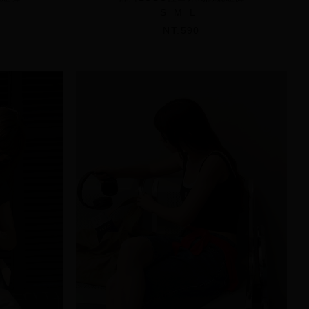
S
M
L
NT.590