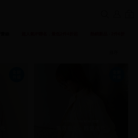
0
賣蕾絲
超人氣IP聯名．最低2件4折起
熱銷新品 ‧ 2件6折
排序