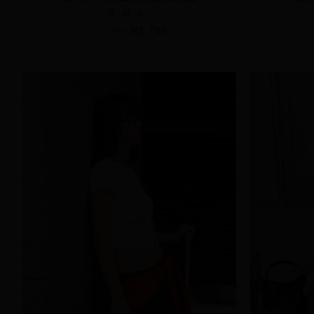
S
M
L
NT.890
NT.790