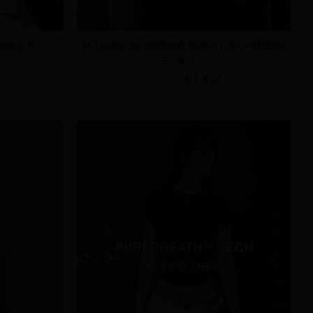
件短袖上衣
MIT品牌LOGO假兩件方領BRA TOP(一體成型)
S
M
L
NT.690
NT.414