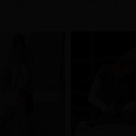
S
M
L
S
M
L
NT.590
NT.590