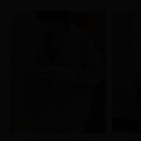
品牌LOGO輕量插肩袖防曬襯衫
品牌