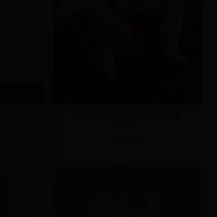
閒長褲
品牌LOGO挺版天絲棉休閒連帽外套
S
M
L
NT.1,090