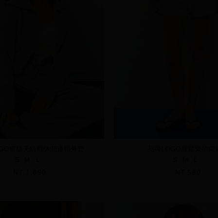
OGO挺版天絲棉休閒連帽外套
品牌LOGO腰鬆緊抽繩
S
M
L
S
M
L
NT.1,090
NT.590