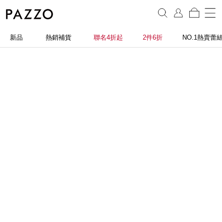
新品
熱銷補貨
聯名4折起
2件6折
NO.1熱賣蕾