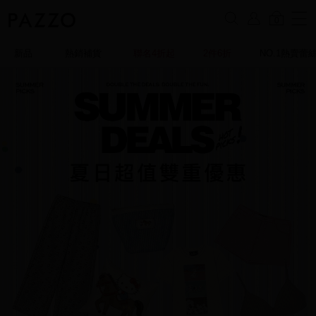
0
新品
熱銷補貨
聯名4折起
2件6折
NO.1熱賣蕾