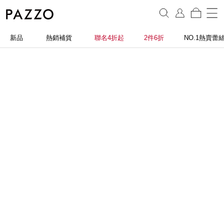
新品
熱銷補貨
聯名4折起
2件6折
NO.1熱賣蕾