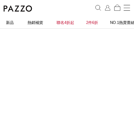
新品
熱銷補貨
聯名4折起
2件6折
NO.1熱賣蕾