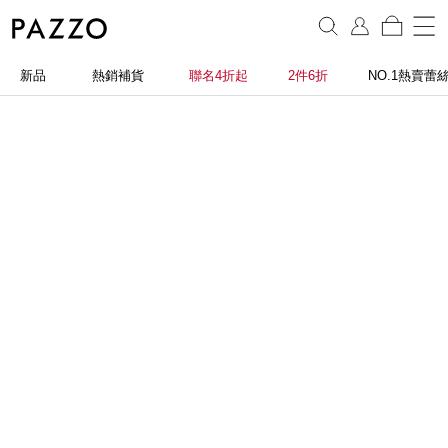
新品
熱銷補貨
聯名4折起
2件6折
NO.1熱賣蕾