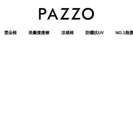
雲朵棉
美圖瘦瘦褲
涼感棉
防曬抗UV
NO.1熱