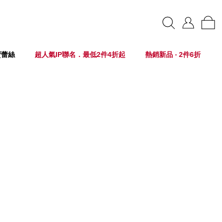
賣蕾絲
超人氣IP聯名．最低2件4折起
熱銷新品 ‧ 2件6折