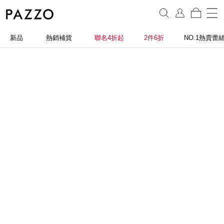
新品
熱銷補貨
聯名4折起
2件6折
NO.1熱賣蕾