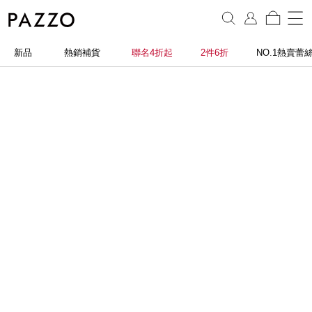
新品
熱銷補貨
聯名4折起
2件6折
NO.1熱賣蕾