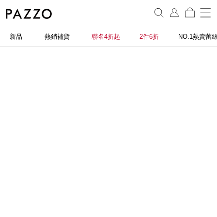
新品
熱銷補貨
聯名4折起
2件6折
NO.1熱賣蕾