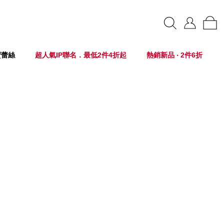
賣蕾絲
超人氣IP聯名．最低2件4折起
熱銷新品 ‧ 2件6折