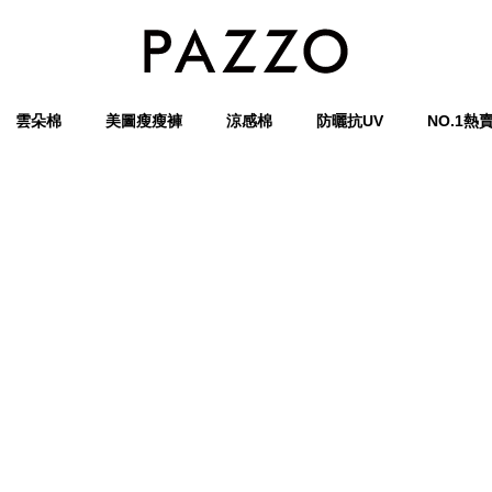
雲朵棉
美圖瘦瘦褲
涼感棉
防曬抗UV
NO.1熱