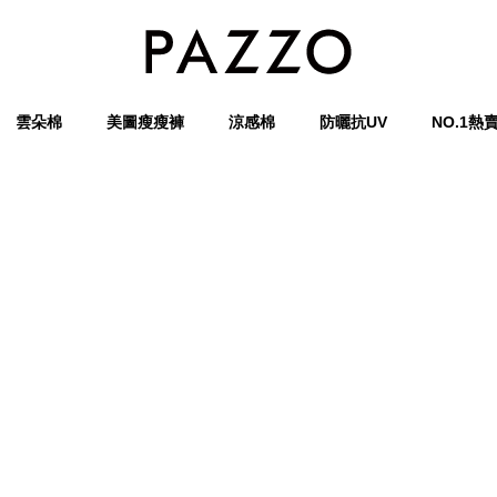
雲朵棉
美圖瘦瘦褲
涼感棉
防曬抗UV
NO.1熱