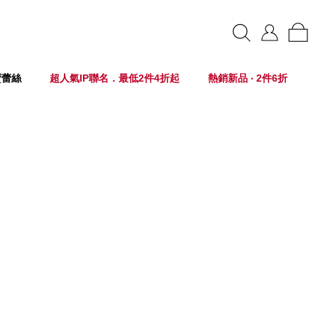
賣蕾絲
超人氣IP聯名．最低2件4折起
熱銷新品 ‧ 2件6折