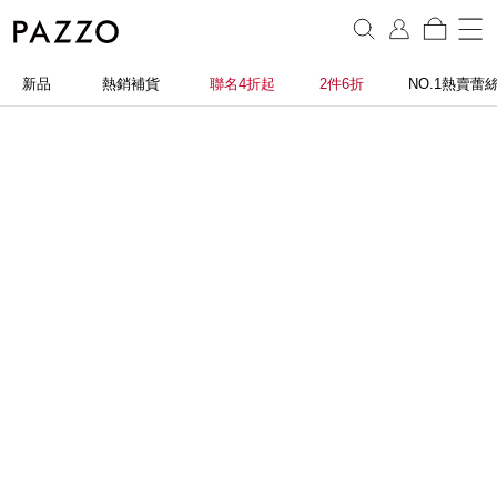
新品
熱銷補貨
聯名4折起
2件6折
NO.1熱賣蕾