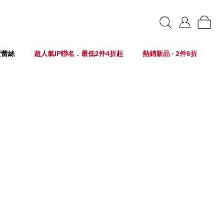
賣蕾絲
超人氣IP聯名．最低2件4折起
熱銷新品 ‧ 2件6折