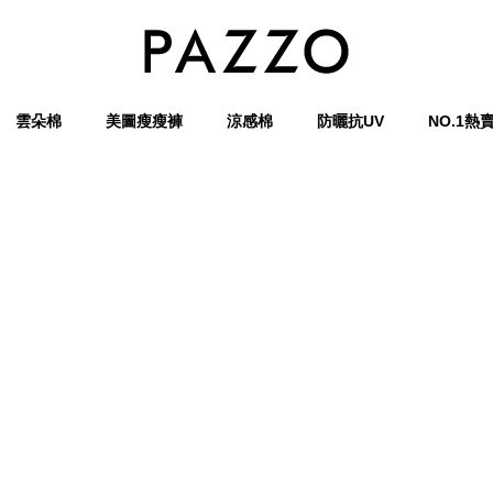
雲朵棉
美圖瘦瘦褲
涼感棉
防曬抗UV
NO.1熱