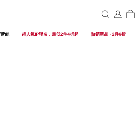
賣蕾絲
超人氣IP聯名．最低2件4折起
熱銷新品 ‧ 2件6折