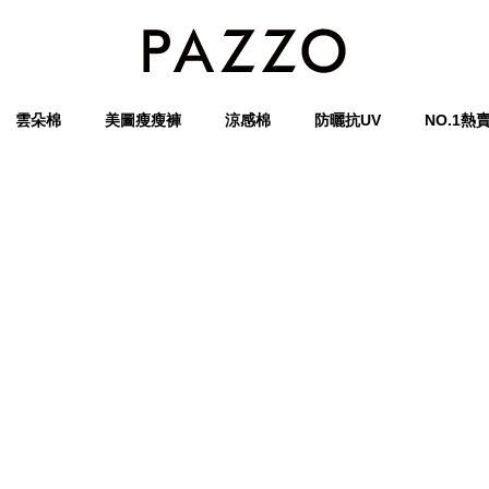
雲朵棉
美圖瘦瘦褲
涼感棉
防曬抗UV
NO.1熱