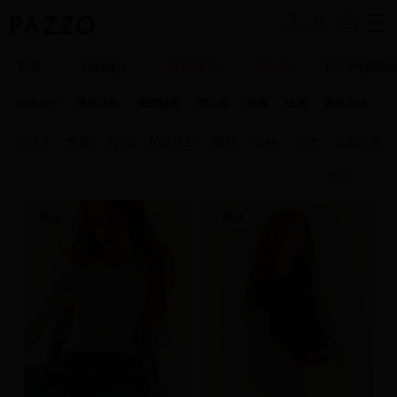
0
新品
熱銷補貨
聯名4折起
2件6折
NO.1熱賣蕾
品牌主打
優惠活動
美圖顯瘦
雲朵棉
防曬
涼感
風格支線
特
BRA T
無袖
短袖
印花TEE
襯衫
長袖
外套
針織毛衣
排序
新品
新品