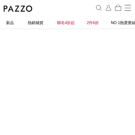
新品
熱銷補貨
聯名4折起
2件6折
NO.1熱賣蕾