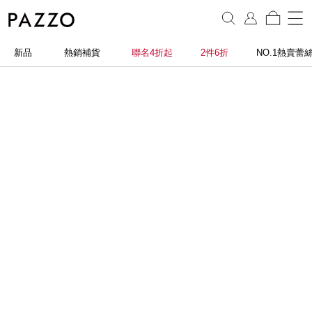
新品
熱銷補貨
聯名4折起
2件6折
NO.1熱賣蕾