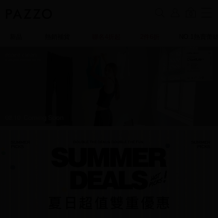
0
新品
熱銷補貨
聯名4折起
2件6折
NO.1熱賣蕾