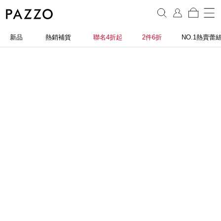
新品
熱銷補貨
聯名4折起
2件6折
NO.1熱賣蕾