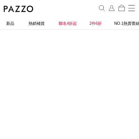
新品
熱銷補貨
聯名4折起
2件6折
NO.1熱賣蕾