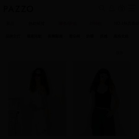
0
新品
熱銷補貨
聯名4折起
2件6折
NO.1熱賣蕾
品牌主打
優惠活動
美圖顯瘦
雲朵棉
防曬
涼感
風格支線
特
排序