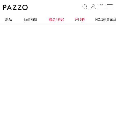
新品
熱銷補貨
聯名4折起
2件6折
NO.1熱賣蕾