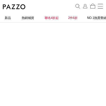
新品
熱銷補貨
聯名4折起
2件6折
NO.1熱賣蕾