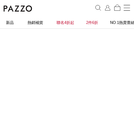
新品
熱銷補貨
聯名4折起
2件6折
NO.1熱賣蕾