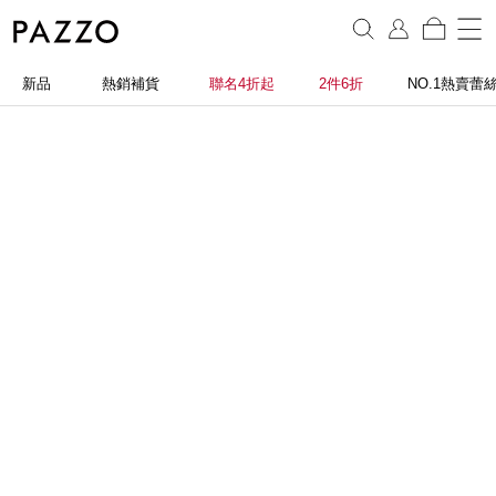
新品
熱銷補貨
聯名4折起
2件6折
NO.1熱賣蕾