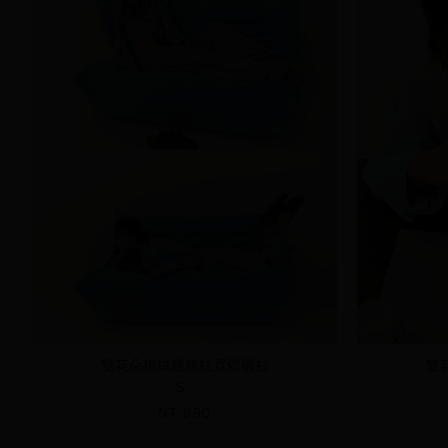
雙花朵植絨感條紋寬鬆襯衫
雙
S
NT.890