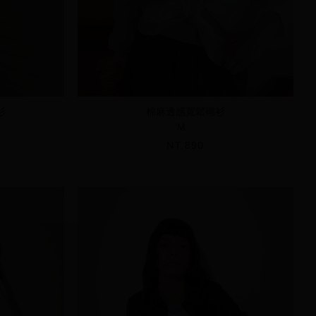
衫
棉麻透感寬鬆襯衫
M
NT.890