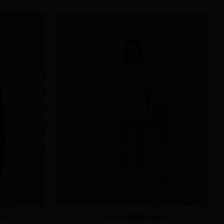
襯衫
日常排釦寬鬆條紋襯衫