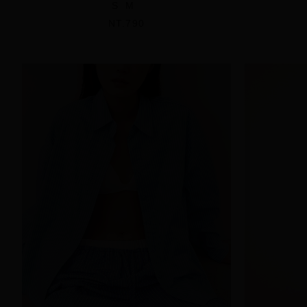
S
M
NT.790