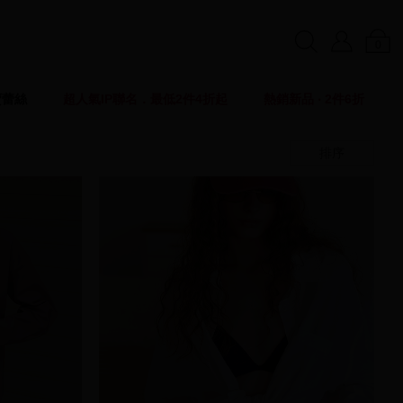
0
賣蕾絲
超人氣IP聯名．最低2件4折起
熱銷新品 ‧ 2件6折
排序