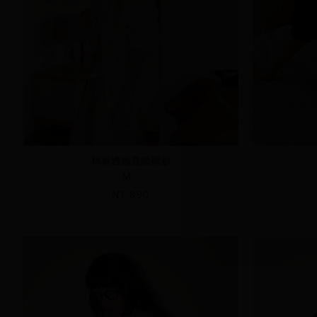
棉麻透感寬鬆襯衫
M
NT.890