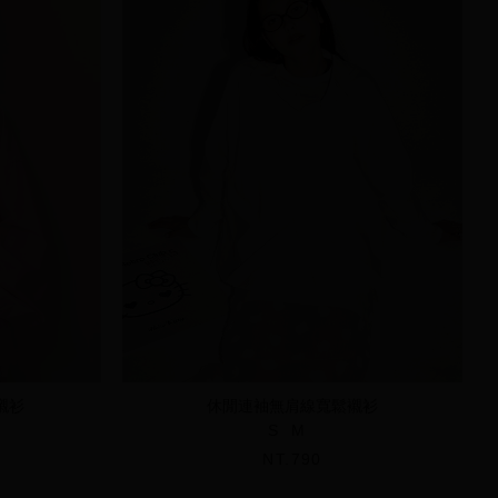
襯衫
休閒連袖無肩線寬鬆襯衫
S
M
NT.790