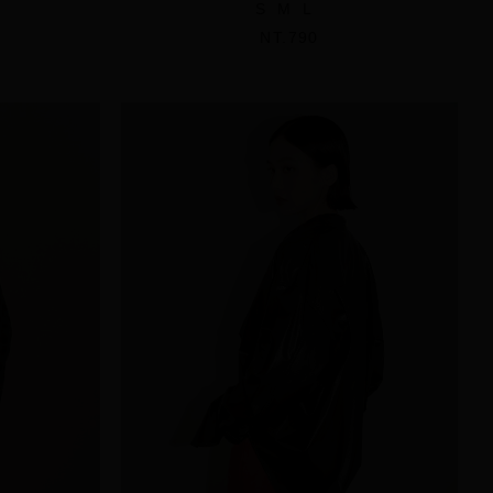
S
M
L
NT.790