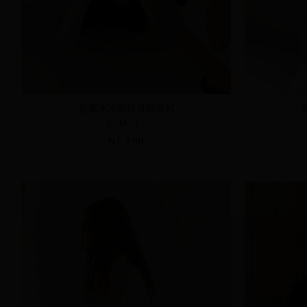
挺版水洗斜紋寬鬆襯衫
S
M
L
NT.790