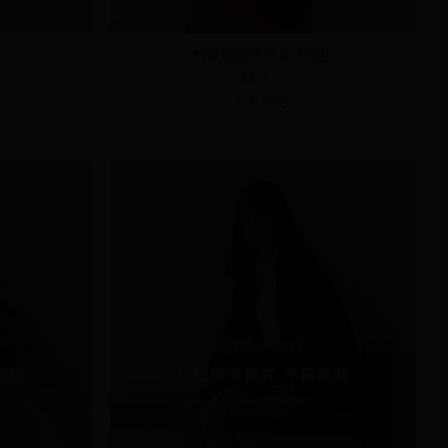
衫
輕量壓釦造型皮革襯衫
M
L
NT.890