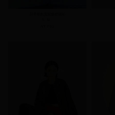
日常排釦寬鬆條紋襯衫
S
M
NT.790