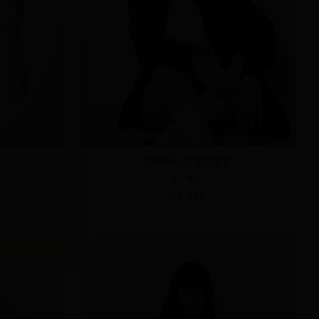
衫
挺料燈心絨寬鬆襯衫
S
M
NT.890