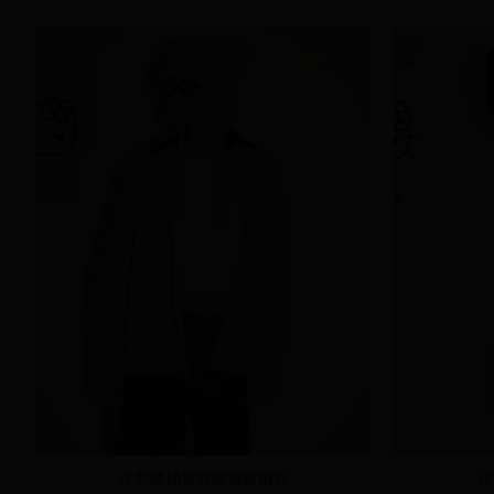
休閒連袖無肩線寬鬆襯衫
休