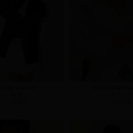
挺料燈心絨寬鬆襯衫
品牌LOGO刺繡輕量
S
M
M
NT.890
NT.790
NT.474