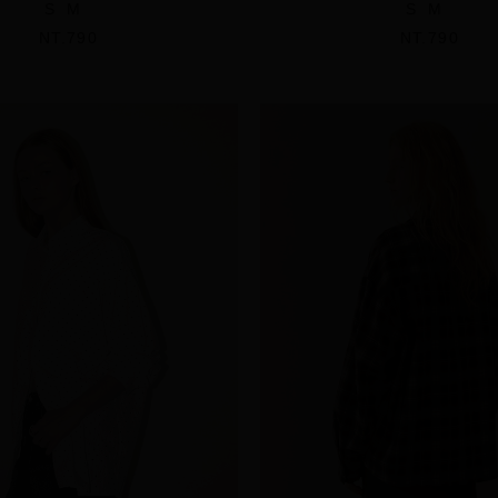
S
M
S
M
NT.790
NT.790