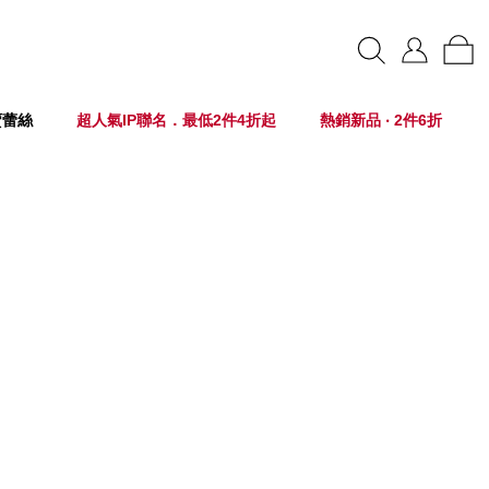
賣蕾絲
超人氣IP聯名．最低2件4折起
熱銷新品 ‧ 2件6折