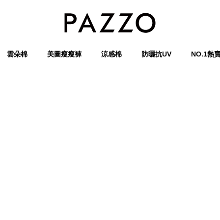
雲朵棉
美圖瘦瘦褲
涼感棉
防曬抗UV
NO.1熱