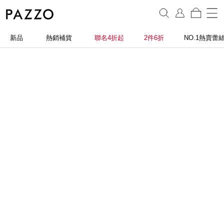
新品
熱銷補貨
聯名4折起
2件6折
NO.1熱賣蕾