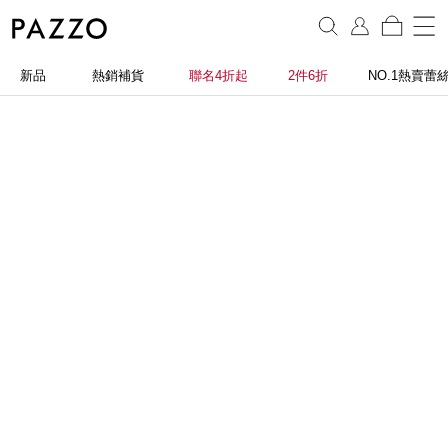
新品
熱銷補貨
聯名4折起
2件6折
NO.1熱賣蕾