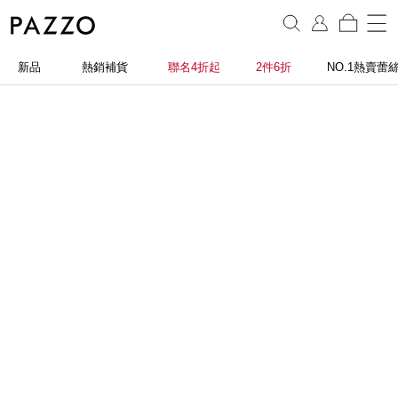
新品
熱銷補貨
聯名4折起
2件6折
NO.1熱賣蕾