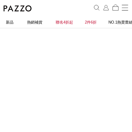
新品
熱銷補貨
聯名4折起
2件6折
NO.1熱賣蕾