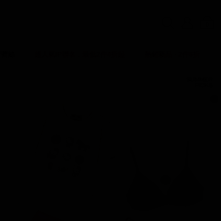
0
賣蕾絲
超人氣IP聯名．最低2件4折起
熱銷新品 ‧ 2件6折