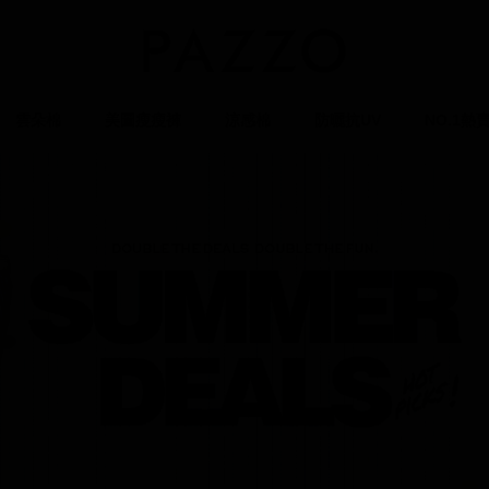
雲朵棉
美圖瘦瘦褲
涼感棉
防曬抗UV
NO.1熱