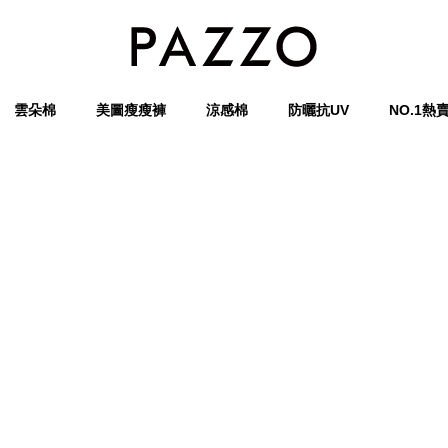
雲朵棉
美圖瘦瘦褲
涼感棉
防曬抗UV
NO.1熱