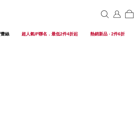
賣蕾絲
超人氣IP聯名．最低2件4折起
熱銷新品 ‧ 2件6折