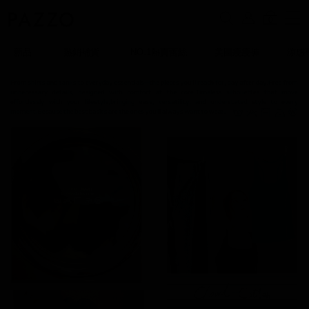
0
新品
熱銷補貨
NO.1熱賣蕾絲
美圖瘦瘦褲
涼感