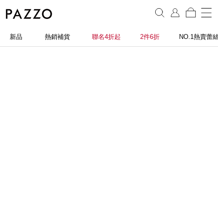
新品
熱銷補貨
聯名4折起
2件6折
NO.1熱賣蕾