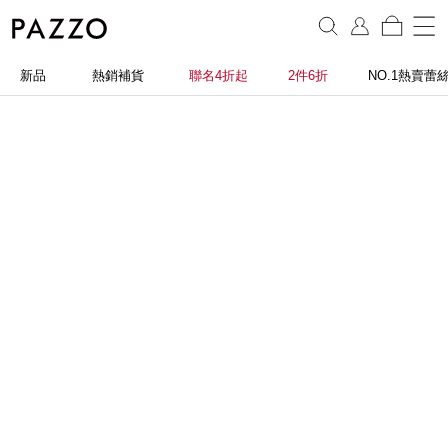
新品
熱銷補貨
聯名4折起
2件6折
NO.1熱賣蕾