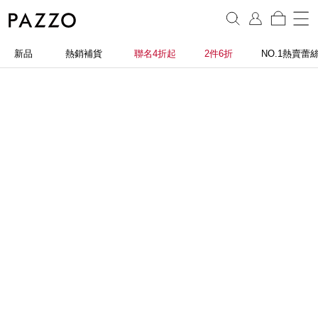
新品
熱銷補貨
聯名4折起
2件6折
NO.1熱賣蕾