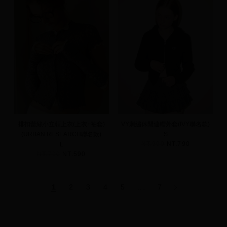
排扣蕾絲小立領上衣(上衣+袖套)
VY刺繡休閒連帽外套(IVY聯名款)
(URBAN RESEARCH聯名款)
S
NT.990
NT.790
L
NT.790
NT.590
1
2
3
4
5
...
7