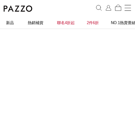
新品
熱銷補貨
聯名4折起
2件6折
NO.1熱賣蕾