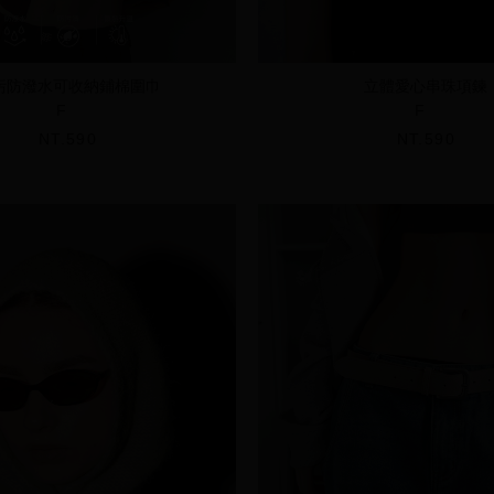
污防潑水可收納鋪棉圍巾
立體愛心串珠項鍊
F
F
NT.590
NT.590