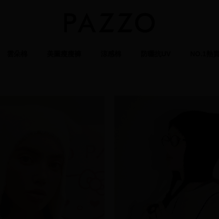
雲朵棉
美圖瘦瘦褲
涼感棉
防曬抗UV
NO.1熱