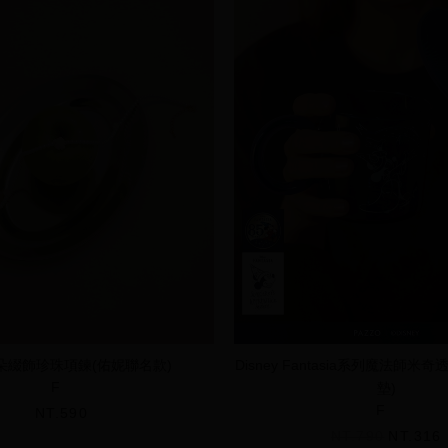
朵綴飾珍珠項鍊(佑妮聯名款)
Disney Fantasia系列魔法師米
F
墊)
F
NT.590
NT.790
NT.316