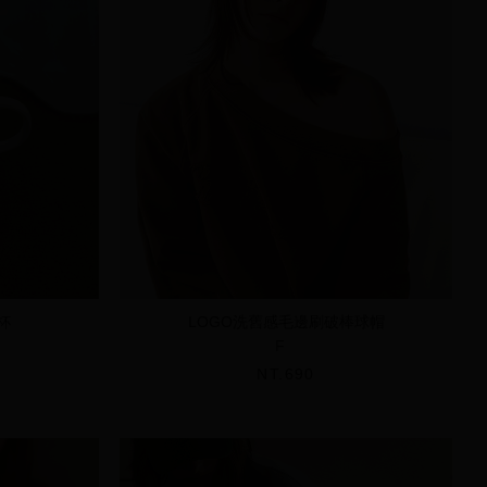
杯
LOGO洗舊感毛邊刷破棒球帽
F
NT.690