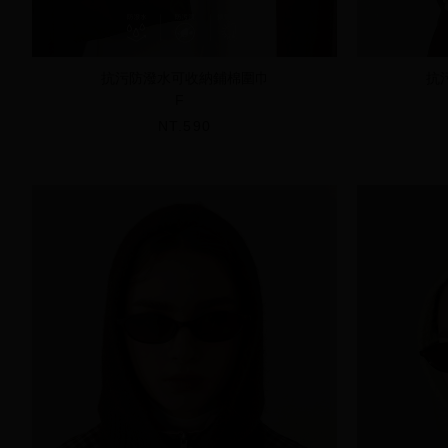
抗污防潑水可收納鋪棉圍巾
抗
F
NT.590