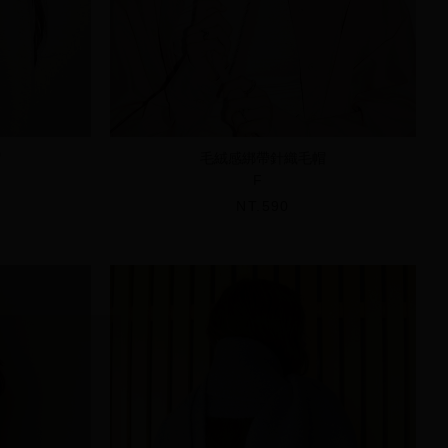
帽
毛絨感綁帶針織毛帽
F
NT.590