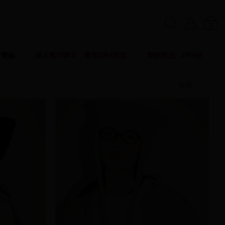
0
賣蕾絲
超人氣IP聯名．最低2件4折起
熱銷新品 ‧ 2件6折
排序