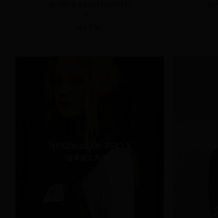
抗污防潑水扭結鋪棉托特包
抗
F
NT.790