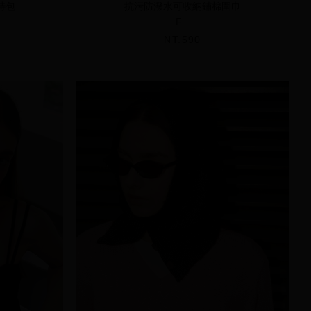
特包
抗污防潑水可收納鋪棉圍巾
F
NT.590