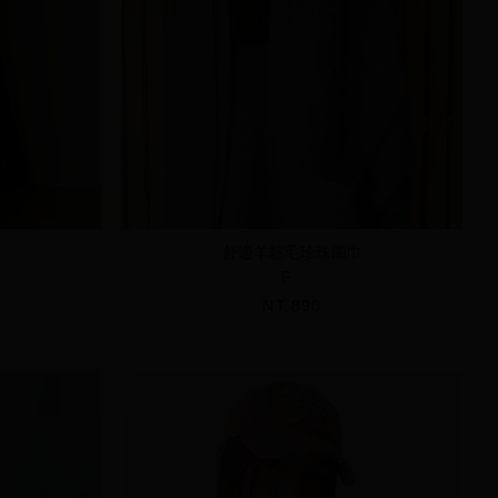
巾
舒適羊駝毛珍珠圍巾
F
NT.890