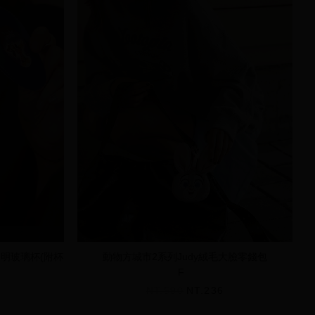
奇透明玻璃杯(附杯
動物方城市2系列Judy絨毛大臉零錢包
F
NT.590
NT.236