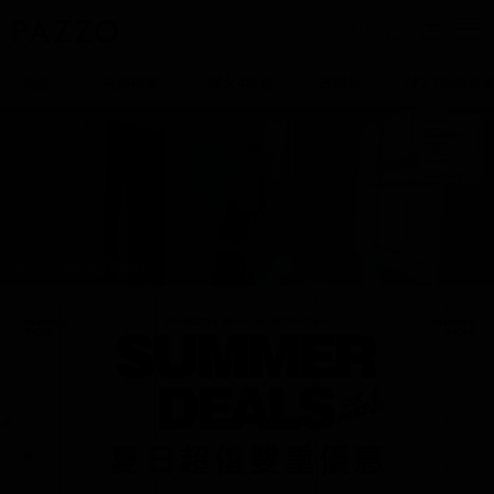
0
新品
熱銷補貨
聯名4折起
2件6折
NO.1熱賣蕾