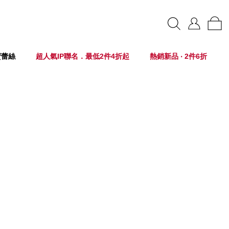
賣蕾絲
超人氣IP聯名．最低2件4折起
熱銷新品 ‧ 2件6折