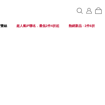
賣蕾絲
超人氣IP聯名．最低2件4折起
熱銷新品 ‧ 2件6折