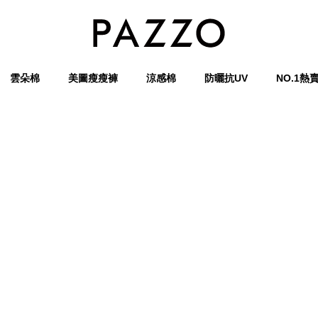
雲朵棉
美圖瘦瘦褲
涼感棉
防曬抗UV
NO.1熱