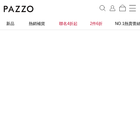
新品
熱銷補貨
聯名4折起
2件6折
NO.1熱賣蕾