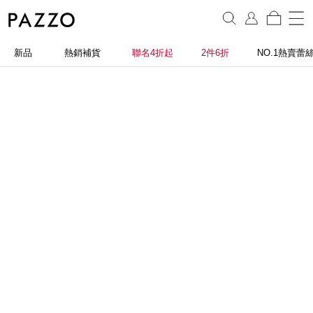
新品
熱銷補貨
聯名4折起
2件6折
NO.1熱賣蕾