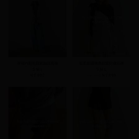
厚磅內刷毛鬆緊抽繩長褲
超柔暖絨捲邊鬆緊針織短褲
S
M
L
S
M
L
NT.990
NT.590
NT.499