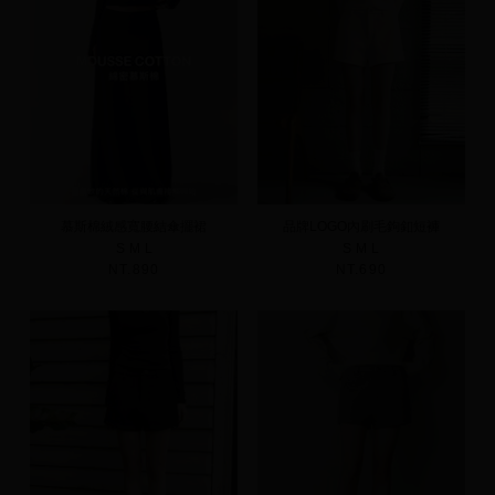
慕斯棉絨感寬腰結傘擺裙
品牌LOGO內刷毛鉤釦短褲
S
M
L
S
M
L
NT.890
NT.690