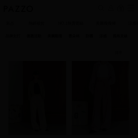
0
新品
熱銷補貨
NO.1熱賣蕾絲
美圖瘦瘦褲
涼感
品牌主打
優惠活動
美圖顯瘦
雲朵棉
防曬
涼感
風格支線
特
排序