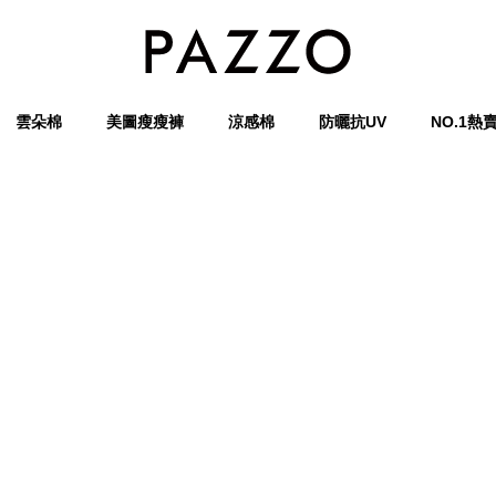
雲朵棉
美圖瘦瘦褲
涼感棉
防曬抗UV
NO.1熱