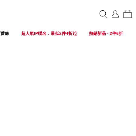
賣蕾絲
超人氣IP聯名．最低2件4折起
熱銷新品 ‧ 2件6折