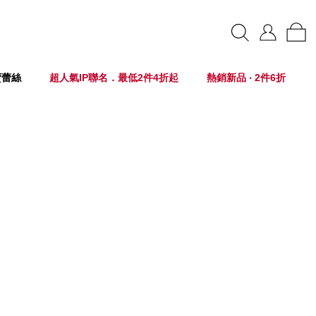
賣蕾絲
超人氣IP聯名．最低2件4折起
熱銷新品 ‧ 2件6折