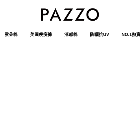
雲朵棉
美圖瘦瘦褲
涼感棉
防曬抗UV
NO.1熱