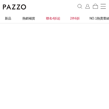
新品
熱銷補貨
聯名4折起
2件6折
NO.1熱賣蕾